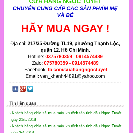
CỬA HÀNG NGỌC TUYẾT
CHUYÊN CUNG CẤP CÁC SẢN PHẨM MẸ
VÀ BÉ
HÃY MUA NGAY !
Địa chỉ:
217/35 Đường TL19
, phường Thạnh Lộc,
quận 12, Hồ Chí Minh.
Hotline:
0375780359 - 0914574489
Zalo:
075780359 - 0914574489
Facebook:
fb.com/cuahangngoctuyet
Email: van_khanh44891@yahoo.com
Tin liên quan
› Khách hàng chia sẽ mua máy khuếch tán tinh dầu Ngọc Tuyết
ngày 21/5/2018
› Khách hàng chia sẽ mua máy khuếch tán tinh dầu Ngọc Tuyết
ngày 3/4/2018