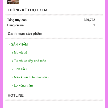
THỐNG KÊ LƯỢT XEM
Tổng truy cập
329,722
Đang online
1
Danh mục sản phẩm
»
SẢN PHẨM
›
Mẹ và bé
›
Túi và xe đẩy chó mèo
›
Tinh Dầu
›
Máy khuếch tán tinh dầu
›
Lư xông trầm
HOTLINE